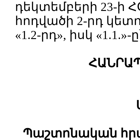
դեկտեմբերի 23-ի ՀՕ
հոդվածի 2-րդ կետու
«1.2-րդ», իսկ «1.1.»-ը՝
ՀԱՆՐԱ
Պաշտոնական հրա